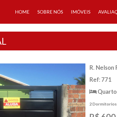
HOME
SOBRE NÓS
IMÓVEIS
AVALIA
AL
R. Nelson 
Ref: 771
Quartos
2 Dormitorios
R$ 600