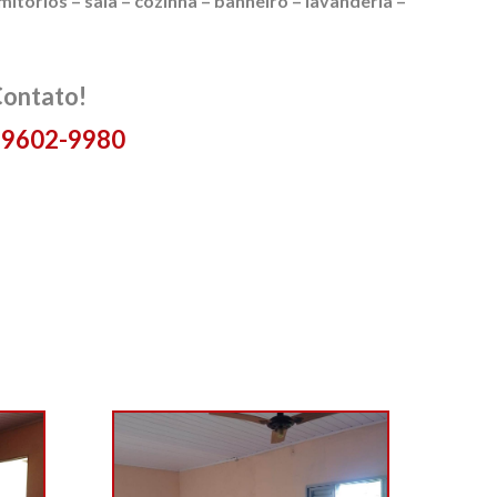
rmitórios – sala – cozinha – banheiro – lavanderia –
Contato!
 99602-9980