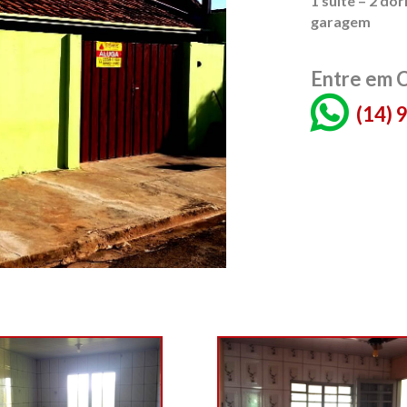
1 suíte – 2 do
garagem
Entre em 
(14)