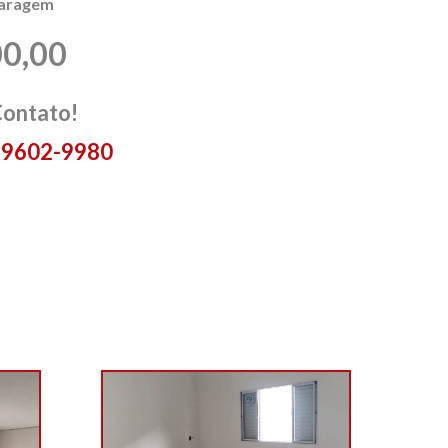
garagem
00,00
Contato!
 99602-9980